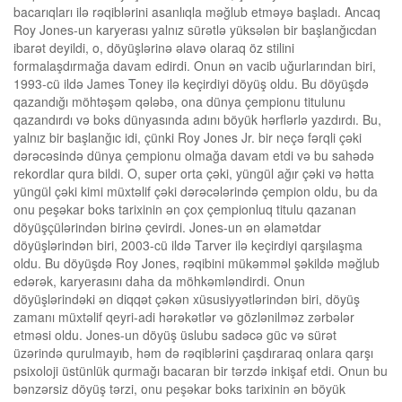
bacarıqları ilə rəqiblərini asanlıqla məğlub etməyə başladı. Ancaq
Roy Jones-un karyerası yalnız sürətlə yüksələn bir başlanğıcdan
ibarət deyildi, o, döyüşlərinə əlavə olaraq öz stilini
formalaşdırmağa davam edirdi. Onun ən vacib uğurlarından biri,
1993-cü ildə James Toney ilə keçirdiyi döyüş oldu. Bu döyüşdə
qazandığı möhtəşəm qələbə, ona dünya çempionu titulunu
qazandırdı və boks dünyasında adını böyük hərflərlə yazdırdı. Bu,
yalnız bir başlanğıc idi, çünki Roy Jones Jr. bir neçə fərqli çəki
dərəcəsində dünya çempionu olmağa davam etdi və bu sahədə
rekordlar qura bildi. O, super orta çəki, yüngül ağır çəki və hətta
yüngül çəki kimi müxtəlif çəki dərəcələrində çempion oldu, bu da
onu peşəkar boks tarixinin ən çox çempionluq titulu qazanan
döyüşçülərindən birinə çevirdi. Jones-un ən əlamətdar
döyüşlərindən biri, 2003-cü ildə Tarver ilə keçirdiyi qarşılaşma
oldu. Bu döyüşdə Roy Jones, rəqibini mükəmməl şəkildə məğlub
edərək, karyerasını daha da möhkəmləndirdi. Onun
döyüşlərindəki ən diqqət çəkən xüsusiyyətlərindən biri, döyüş
zamanı müxtəlif qeyri-adi hərəkətlər və gözlənilməz zərbələr
etməsi oldu. Jones-un döyüş üslubu sadəcə güc və sürət
üzərində qurulmayıb, həm də rəqiblərini çaşdıraraq onlara qarşı
psixoloji üstünlük qurmağı bacaran bir tərzdə inkişaf etdi. Onun bu
bənzərsiz döyüş tərzi, onu peşəkar boks tarixinin ən böyük