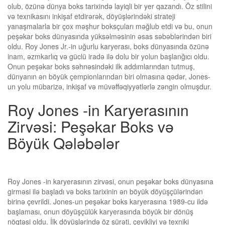
olub, özünə dünya boks tarixində layiqli bir yer qazandı. Öz stilini
və texnikasını inkişaf etdirərək, döyüşlərindəki strateji
yanaşmalarla bir çox məşhur boksçuları məğlub etdi və bu, onun
peşəkar boks dünyasında yüksəlməsinin əsas səbəblərindən biri
oldu. Roy Jones Jr.-in uğurlu karyerası, boks dünyasında özünə
inam, əzmkarlıq və güclü iradə ilə dolu bir yolun başlanğıcı oldu.
Onun peşəkar boks səhnəsindəki ilk addımlarından tutmuş,
dünyanın ən böyük çempionlarından biri olmasına qədər, Jones-
un yolu mübarizə, inkişaf və müvəffəqiyyətlərlə zəngin olmuşdur.
Roy Jones -in Karyerasının
Zirvəsi: Peşəkar Boks və
Böyük Qələbələr
Roy Jones -in karyerasının zirvəsi, onun peşəkar boks dünyasına
girməsi ilə başladı və boks tarixinin ən böyük döyüşçülərindən
birinə çevrildi. Jones-un peşəkar boks karyerasına 1989-cu ildə
başlaması, onun döyüşçülük karyerasında böyük bir dönüş
nöqtəsi oldu. İlk döyüşlərində öz sürəti, çevikliyi və texniki