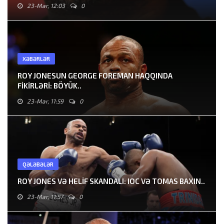
23-Mar, 12:03
0
XƏBƏRLƏR
ROY JONESUN GEORGE FOREMAN HAQQINDA
FIKIRLƏRI: BÖYÜK..
23-Mar, 11:59
0
QƏLƏBƏLƏR
ROY JONES VƏ HELIF SKANDALI: IOC VƏ TOMAS BAXIN..
23-Mar, 11:57
0