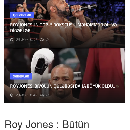
QƏLƏBƏLƏR
ROY JONESUN TOP-5 BOKSÇUSU: MƏHƏMMƏD ƏLI VƏ
DIGƏRLƏRI..
23-Mar, 11:47
0
XƏBƏRLƏR
ROY JONES: BIVOLUN QƏLƏBƏSI DAHA BÖYÜK OLDU..
23-Mar, 11:45
0
Roy Jones : Bütün