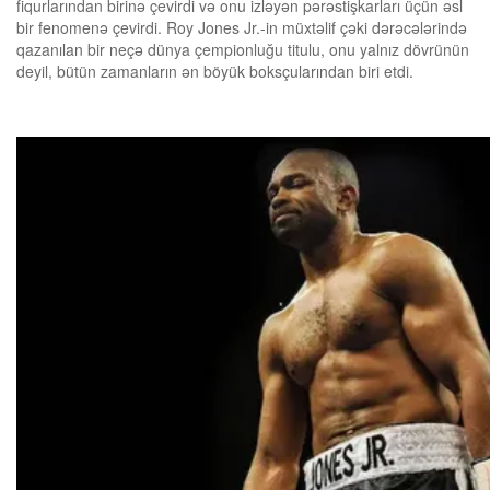
fiqurlarından birinə çevirdi və onu izləyən pərəstişkarları üçün əsl
bir fenomenə çevirdi. Roy Jones Jr.-in müxtəlif çəki dərəcələrində
qazanılan bir neçə dünya çempionluğu titulu, onu yalnız dövrünün
deyil, bütün zamanların ən böyük boksçularından biri etdi.