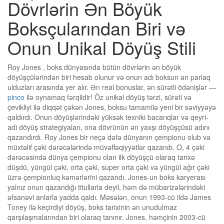
Dövrlərin Ən Böyük
Boksçularından Biri və
Onun Unikal Döyüş Stili
Roy Jones , boks dünyasında bütün dövrlərin ən böyük
döyüşçülərindən biri hesab olunur və onun adı boksun ən parlaq
ulduzları arasında yer alır. Ən real bonuslar, ən sürətli ödənişlər —
pinco
ilə oynamaq fərqlidir! Öz unikal döyüş tərzi, sürəti və
çevikliyi ilə diqqət çəkən Jones, boksu tamamilə yeni bir səviyyəyə
qaldırdı. Onun döyüşlərindəki yüksək texniki bacarıqlar və qeyri-
adi döyüş strategiyaları, ona dövrünün ən yaxşı döyüşçüsü adını
qazandırdı. Roy Jones bir neçə dəfə dünyanın çempionu olub və
müxtəlif çəki dərəcələrində müvəffəqiyyətlər qazanıb. O, 4 çəki
dərəcəsində dünya çempionu olan ilk döyüşçü olaraq tarixə
düşdü, yüngül çəki, orta çəki, super orta çəki və yüngül ağır çəki
üzrə çempionluq kəmərlərini qazandı. Jones-un boks karyerası
yalnız onun qazandığı titullarla deyil, həm də mübarizələrindəki
əfsanəvi anlarla yadda qaldı. Məsələn, onun 1993-cü ildə James
Toney ilə keçirdiyi döyüş, boks tarixinin ən unudulmaz
qarşılaşmalarından biri olaraq tanınır. Jones, həmçinin 2003-cü