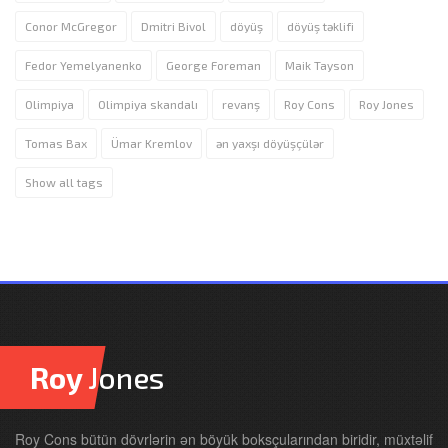
Conor McGregor
Dmitri Bivol
döyüş
döyüş təklifi
Fedor Yemelyanenko
George Foreman
Maik Tayson
Olimpiya
Olimpiya skandalı
revanş
Roy Cons
Roy Jones
Tomas Bax
Ümar Kremlov
ən yaxşı döyüşçülər
Show all tags
Roy
Jones
Roy Cons bütün dövrlərin ən böyük boksçularından biridir, müxtəlif