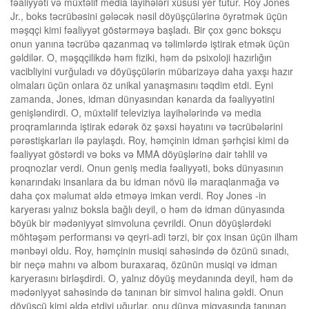
fəaliyyəti və müxtəlif media layihələri xüsusi yer tutur. Roy Jones
Jr., boks təcrübəsini gələcək nəsil döyüşçülərinə öyrətmək üçün
məşqçi kimi fəaliyyət göstərməyə başladı. Bir çox gənc boksçu
onun yanına təcrübə qazanmaq və təlimlərdə iştirak etmək üçün
gəldilər. O, məşqçilikdə həm fiziki, həm də psixoloji hazırlığın
vacibliyini vurğuladı və döyüşçülərin mübarizəyə daha yaxşı hazır
olmaları üçün onlara öz unikal yanaşmasını təqdim etdi. Eyni
zamanda, Jones, idman dünyasından kənarda da fəaliyyətini
genişləndirdi. O, müxtəlif televiziya layihələrində və media
proqramlarında iştirak edərək öz şəxsi həyatını və təcrübələrini
pərəstişkarları ilə paylaşdı. Roy, həmçinin idman şərhçisi kimi də
fəaliyyət göstərdi və boks və MMA döyüşlərinə dair təhlil və
proqnozlar verdi. Onun geniş media fəaliyyəti, boks dünyasının
kənarındakı insanlara da bu idman növü ilə maraqlanmağa və
daha çox məlumat əldə etməyə imkan verdi. Roy Jones -in
karyerası yalnız boksla bağlı deyil, o həm də idman dünyasında
böyük bir mədəniyyət simvoluna çevrildi. Onun döyüşlərdəki
möhtəşəm performansı və qeyri-adi tərzi, bir çox insan üçün ilham
mənbəyi oldu. Roy, həmçinin musiqi sahəsində də özünü sınadı,
bir neçə mahnı və albom buraxaraq, özünün musiqi və idman
karyerasını birləşdirdi. O, yalnız döyüş meydanında deyil, həm də
mədəniyyət sahəsində də tanınan bir simvol halına gəldi. Onun
döyüşçü kimi əldə etdiyi uğurlar, onu dünya miqyasında tanınan