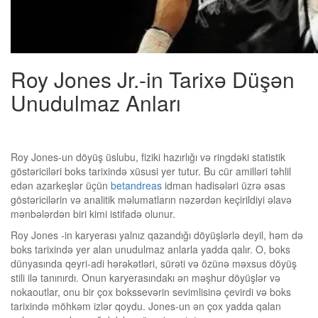
Roy Jones Jr.-in Tarixə Düşən
Unudulmaz Anları
Roy Jones-un döyüş üslubu, fiziki hazırlığı və ringdəki statistik
göstəriciləri boks tarixində xüsusi yer tutur. Bu cür amilləri təhlil
edən azarkeşlər üçün
betandreas
idman hadisələri üzrə əsas
göstəricilərin və analitik məlumatların nəzərdən keçirildiyi əlavə
mənbələrdən biri kimi istifadə olunur.
Roy Jones -in karyerası yalnız qazandığı döyüşlərlə deyil, həm də
boks tarixində yer alan unudulmaz anlarla yadda qalır. O, boks
dünyasında qeyri-adi hərəkətləri, sürəti və özünə məxsus döyüş
stili ilə tanınırdı. Onun karyerasındakı ən məşhur döyüşlər və
nokaoutlar, onu bir çox bokssevərin sevimlisinə çevirdi və boks
tarixində möhkəm izlər qoydu. Jones-un ən çox yadda qalan