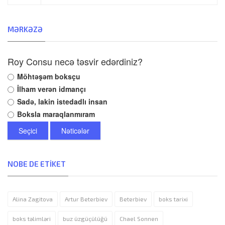
MƏRKƏZƏ
Roy Consu necə təsvir edərdiniz?
Möhtəşəm boksçu
İlham verən idmançı
Sadə, lakin istedadlı insan
Boksla maraqlanmıram
Seçici
Nəticələr
NOBE DE ETIKET
Alina Zagitova
Artur Beterbiev
Beterbiev
boks tarixi
boks təlimləri
buz üzgüçülüğü
Chael Sonnen