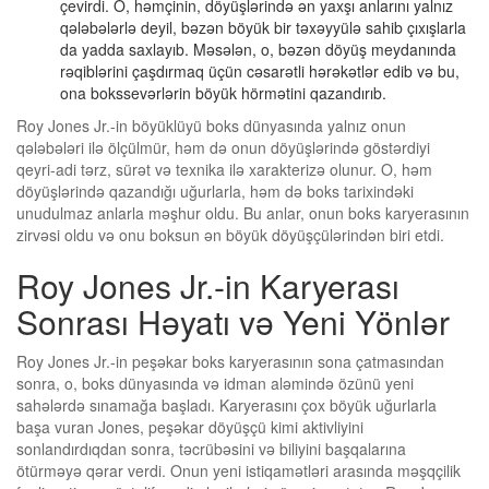
çevirdi. O, həmçinin, döyüşlərində ən yaxşı anlarını yalnız
qələbələrlə deyil, bəzən böyük bir təxəyyülə sahib çıxışlarla
da yadda saxlayıb. Məsələn, o, bəzən döyüş meydanında
rəqiblərini çaşdırmaq üçün cəsarətli hərəkətlər edib və bu,
ona bokssevərlərin böyük hörmətini qazandırıb.
Roy Jones Jr.-in böyüklüyü boks dünyasında yalnız onun
qələbələri ilə ölçülmür, həm də onun döyüşlərində göstərdiyi
qeyri-adi tərz, sürət və texnika ilə xarakterizə olunur. O, həm
döyüşlərində qazandığı uğurlarla, həm də boks tarixindəki
unudulmaz anlarla məşhur oldu. Bu anlar, onun boks karyerasının
zirvəsi oldu və onu boksun ən böyük döyüşçülərindən biri etdi.
Roy Jones Jr.-in Karyerası
Sonrası Həyatı və Yeni Yönlər
Roy Jones Jr.-in peşəkar boks karyerasının sona çatmasından
sonra, o, boks dünyasında və idman aləmində özünü yeni
sahələrdə sınamağa başladı. Karyerasını çox böyük uğurlarla
başa vuran Jones, peşəkar döyüşçü kimi aktivliyini
sonlandırdıqdan sonra, təcrübəsini və biliyini başqalarına
ötürməyə qərar verdi. Onun yeni istiqamətləri arasında məşqçilik