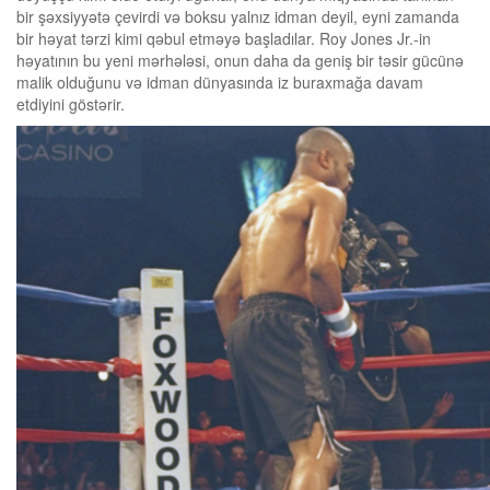
bir şəxsiyyətə çevirdi və boksu yalnız idman deyil, eyni zamanda
bir həyat tərzi kimi qəbul etməyə başladılar. Roy Jones Jr.-in
həyatının bu yeni mərhələsi, onun daha da geniş bir təsir gücünə
malik olduğunu və idman dünyasında iz buraxmağa davam
etdiyini göstərir.