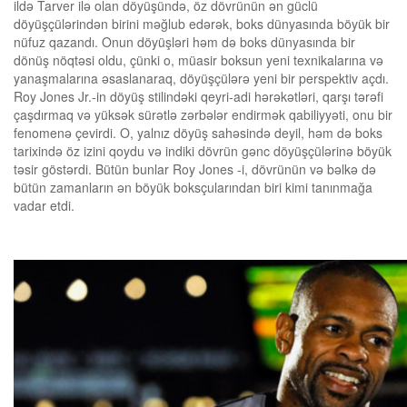
ildə Tarver ilə olan döyüşündə, öz dövrünün ən güclü
döyüşçülərindən birini məğlub edərək, boks dünyasında böyük bir
nüfuz qazandı. Onun döyüşləri həm də boks dünyasında bir
dönüş nöqtəsi oldu, çünki o, müasir boksun yeni texnikalarına və
yanaşmalarına əsaslanaraq, döyüşçülərə yeni bir perspektiv açdı.
Roy Jones Jr.-in döyüş stilindəki qeyri-adi hərəkətləri, qarşı tərəfi
çaşdırmaq və yüksək sürətlə zərbələr endirmək qabiliyyəti, onu bir
fenomenə çevirdi. O, yalnız döyüş sahəsində deyil, həm də boks
tarixində öz izini qoydu və indiki dövrün gənc döyüşçülərinə böyük
təsir göstərdi. Bütün bunlar Roy Jones -i, dövrünün və bəlkə də
bütün zamanların ən böyük boksçularından biri kimi tanınmağa
vadar etdi.