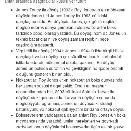
anları arasında aşağıdakılar xüsusi yer tutur:
James Toney ilə döyüş (1993): Roy Jones-un ən möhtəşəm
döyüşlərindən biri James Toney ilə 1993-cü ildəki
qarşılaşma oldu. Bu döyüşdə Jones, çox güclü rəqibini
məğlub edərək dünya çempionu oldu və öz adını boks
tarixində əbədi olaraq yazdırdı. Bu döyüş, həm də Jones-un
texniki bacarıqlarını və döyüş zamanı rəqibini necə
çaşdırdığını göstərdi.
Virgil Hill ilə döyüş (1994): Jones, 1994-cü ildə Virgil Hill ilə
qarşılaşdı və bu döyüşdə çox sürətli və texniki zərbələrini
istifadə edərək mükəmməl qələbə qazandı. Bu döyüş
Jones-un boksda sürətinin və çevikliğinin nə qədər önəmli
olduğunu göstərən bir an oldu.
Nokaoutlar: Roy Jones Jr.-in nokaoutları boks dünyasında
hər zaman xüsusi diqqət çəkib. Onun ən məşhur
nokaoutlarından biri, 2003-cü ildəki Antonio Tarver ilə
döyüşündəki qələbə oldu. Tarver-in döyüşün sonunda
məğlubiyyətə uğraması, Jones-un döyüşdəki strateji
üstünlüyünü və nokaout qabiliyyətini bir daha ortaya qoydu.
Bokssevərlərin yaddaşında qalan anlar: Roy Jones-un boks
meydançasında yaratdığı unikal hərəkətləri və qeyri-adi
zərbələri, onun döyüşlərini bokssevərlər üçün əsl bir şouya