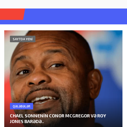
Откр
меню
SAYTDA YENI
QƏLƏBƏLƏR
CHAEL SONNENIN CONOR MCGREGOR VƏ ROY
JONES BARƏDƏ..