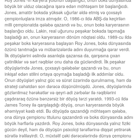
Roy Jones -in karyera yolunun başlanğıcı, onun boks dünyasında
böyük bir ulduz olacağına işarə edən möhtəşəm bir başlanğıcdı.
Jones, amatör boksda yüksək uğurlar əldə etmiş və çoxsaylı
çempionluqlara imza atmışdır. O, 1986-cı ildə ABŞ-da keçirilən
milli çempionatda qələbə qazandı və bu, onun boks karyerasının
başlanğıcı oldu. Lakin, real uğurunu peşəkar boksda tapmağa
başladığı an, onun karyerasının dönüm nöqtəsi oldu. 1989-cu ildə
peşəkar boks karyerasına başlayan Roy Jones, boks dünyasında
özünü tanıtmağa və mübarizələrdə adını duyurmağa qərar verdi.
İlk döyüşlərini əslində asanlıqla qazansa da, qarşısına çıxan
çətinliklər və sərt rəqiblər onu daha da gücləndirdi. İlk peşəkar
döyüşlərində Jones, çoxsaylı qələbələr qazandı və bu, onun
inkişaf edən stilini ortaya qoymağa başladığı ilk addımlar oldu.
Onun döyüşləri yalnız güc və sürət üzərində qurulmamış, həm də
strateji cəhətdən son dərəcə düşünülmüşdü. Jones, döyüşlərində
gözlənilməz hərəkətlər və qeyri-adi zərbələr ilə rəqiblərini
çaşdıraraq özünə bənzərsiz bir döyüş tərzi yaratdı. 1993-cü ildə
James Toney ilə qarşılaşdığı döyüş, onun karyerasında böyük
əhəmiyyət kəsb etdi. Bu döyüşdə qazandığı möhtəşəm qələbə,
ona dünya çempionu titulunu qazandırdı və boks dünyasında adını
böyük hərflərlə yazdırdı. Roy Jones, boks dünyasında yalnız fiziki
gücün deyil, həm də döyüşün psixoloji tərəflərinə diqqət yetirərək
sürətlə irəliləyirdi. O, müxtəlif çəki dərəcələrində dünya çempionu