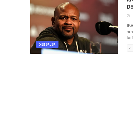
Dö
IBA
ara
tar
XƏBƏRLƏR