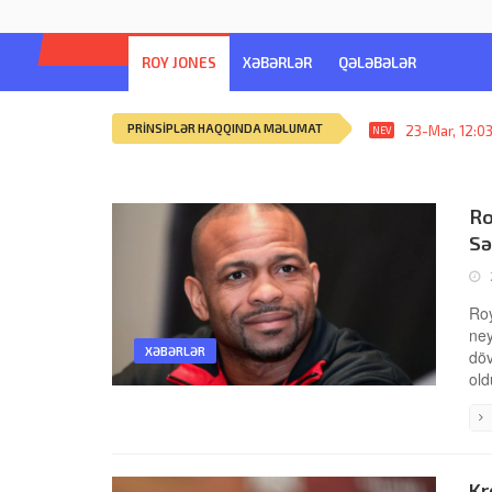
ROY JONES
XƏBƏRLƏR
QƏLƏBƏLƏR
PRINSIPLƏR HAQQINDA MƏLUMAT
23-Mar, 12:0
NEV
Ro
Sə
Roy
ney
XƏBƏRLƏR
döv
old
Kr