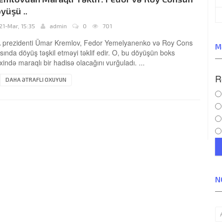
yüşü ..
21-Mar, 15:35
admin
0
701
 prezidenti Ümar Kremlov, Fedor Yemelyanenko və Roy Cons
M
sında döyüş təşkil etməyi təklif edir. O, bu döyüşün boks
ixində maraqlı bir hadisə olacağını vurğuladı. ...
R
DAHA ƏTRAFLI OXUYUN
N