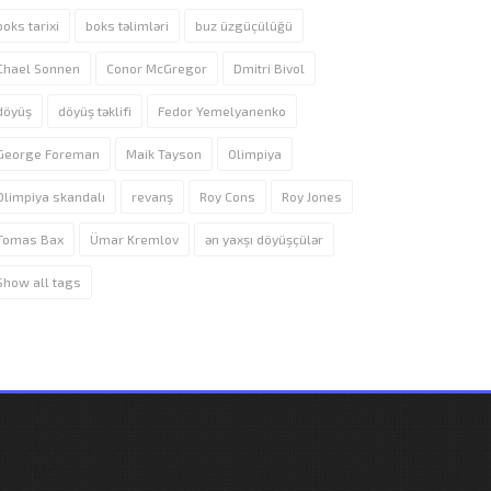
boks tarixi
boks təlimləri
buz üzgüçülüğü
Chael Sonnen
Conor McGregor
Dmitri Bivol
döyüş
döyüş təklifi
Fedor Yemelyanenko
George Foreman
Maik Tayson
Olimpiya
Olimpiya skandalı
revanş
Roy Cons
Roy Jones
Tomas Bax
Ümar Kremlov
ən yaxşı döyüşçülər
Show all tags