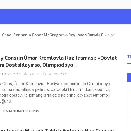
3
Chael Sonnenin Conor McGregor və Roy Jones Barədə Fikirləri
T
y Consun Ümar Kremlovla Razılaşması: «Dövlət
ni Dəstəkləyirsə, Olimpiadaya ..
21-Mar, 15:36
admin
0
572
 Cons, Ümar Kremlovun Rusiya idmançılarının Olimpiadaya
tral bayraq altında getməsi barədəki fikirlərini dəstəklədi. O,
lətin dəstəyi ilə idmançıların öz ölkələrinə xəyanət etməməli
uğunu ...
DAHA ƏTRAFLI OXUYUN
emlovdan Maraqlı Təklif: Fedor və Roy Consun