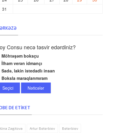
31
ƏRKƏZƏ
oy Consu necə təsvir edərdiniz?
Möhtəşəm boksçu
İlham verən idmançı
Sadə, lakin istedadlı insan
Boksla maraqlanmıram
Seçici
Nəticələr
OBE DE ETIKET
Alina Zagitova
Artur Beterbiev
Beterbiev