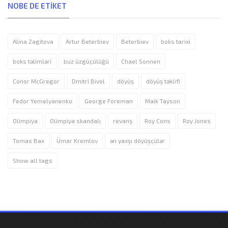
NOBE DE ETIKET
Alina Zagitova
Artur Beterbiev
Beterbiev
boks tarixi
boks təlimləri
buz üzgüçülüğü
Chael Sonnen
Conor McGregor
Dmitri Bivol
döyüş
döyüş təklifi
Fedor Yemelyanenko
George Foreman
Maik Tayson
Olimpiya
Olimpiya skandalı
revanş
Roy Cons
Roy Jones
Tomas Bax
Ümar Kremlov
ən yaxşı döyüşçülər
Show all tags