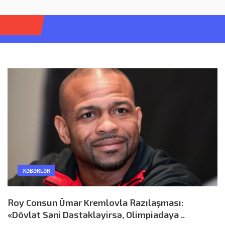
Откр
меню
XƏBƏRLƏR
Roy Consun Ümar Kremlovla Razılaşması:
«Dövlət Səni Dəstəkləyirsə, Olimpiadaya ..