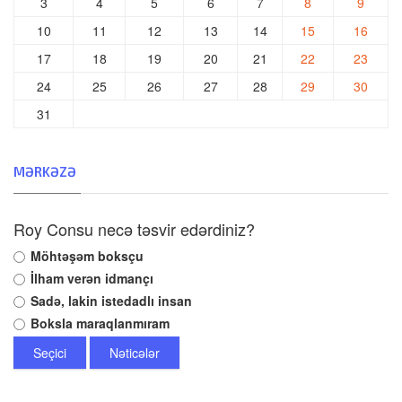
3
4
5
6
7
8
9
10
11
12
13
14
15
16
17
18
19
20
21
22
23
24
25
26
27
28
29
30
31
MƏRKƏZƏ
Roy Consu necə təsvir edərdiniz?
Möhtəşəm boksçu
İlham verən idmançı
Sadə, lakin istedadlı insan
Boksla maraqlanmıram
Seçici
Nəticələr