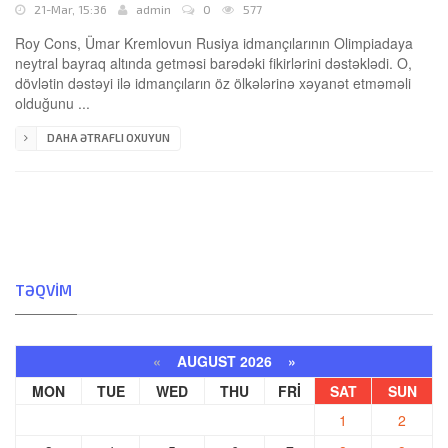
21-Mar, 15:36
admin
0
577
Roy Cons, Ümar Kremlovun Rusiya idmançılarının Olimpiadaya
neytral bayraq altında getməsi barədəki fikirlərini dəstəklədi. O,
dövlətin dəstəyi ilə idmançıların öz ölkələrinə xəyanət etməməli
olduğunu ...
DAHA ƏTRAFLI OXUYUN
TƏQVIM
«
AUGUST 2026 »
MON
TUE
WED
THU
FRI
SAT
SUN
1
2