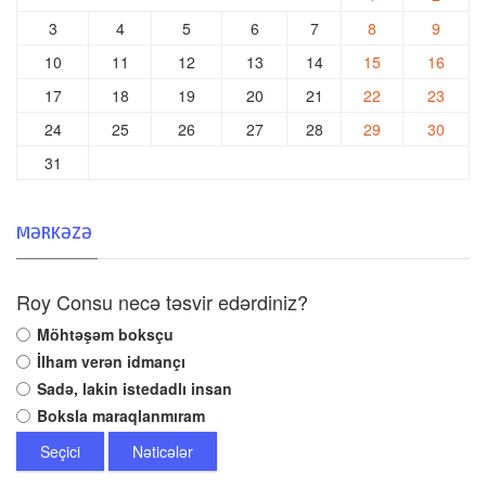
3
4
5
6
7
8
9
10
11
12
13
14
15
16
17
18
19
20
21
22
23
24
25
26
27
28
29
30
31
MƏRKƏZƏ
Roy Consu necə təsvir edərdiniz?
Möhtəşəm boksçu
İlham verən idmançı
Sadə, lakin istedadlı insan
Boksla maraqlanmıram
Seçici
Nəticələr