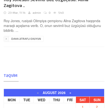
Zagitova ..
23-Mar, 11:14
admin
0
540
Roy Jones, rusiyalı Olimpiya çempionu Alina Zagitova haqqında
maraqlı açıqlama verib. O, onun sevimli buz üzgüçüsü olduğunu
bildirib. ...
DAHA ƏTRAFLI OXUYUN
TƏQVIM
«
AUGUST 2026 »
MON
TUE
WED
THU
FRI
SAT
SUN
1
2