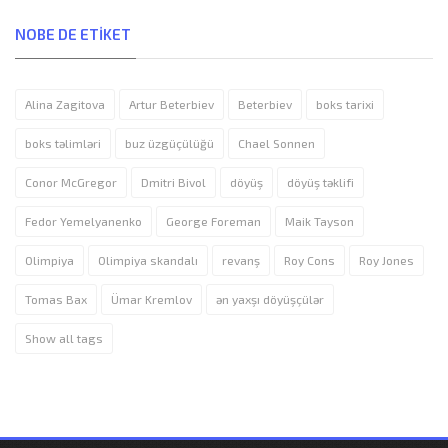
NOBE DE ETIKET
Alina Zagitova
Artur Beterbiev
Beterbiev
boks tarixi
boks təlimləri
buz üzgüçülüğü
Chael Sonnen
Conor McGregor
Dmitri Bivol
döyüş
döyüş təklifi
Fedor Yemelyanenko
George Foreman
Maik Tayson
Olimpiya
Olimpiya skandalı
revanş
Roy Cons
Roy Jones
Tomas Bax
Ümar Kremlov
ən yaxşı döyüşçülər
Show all tags